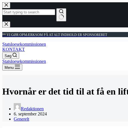
Fortsæt
til
indhold
Ingen
resultater
** VI GØR OPMÆRKSOM PÅ AT ALT INDHOLD ER SPONSORERET
Statsloesekommissionen
KONTAKT
Søg
Statsloesekommissionen
Menu
Hvornår er det tid til at få en lif
Redaktionen
6. september 2024
Generelt