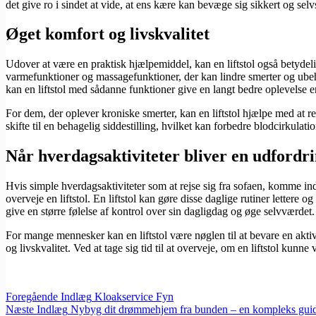
det give ro i sindet at vide, at ens kære kan bevæge sig sikkert og selv
Øget komfort og livskvalitet
Udover at være en praktisk hjælpemiddel, kan en liftstol også betydelig
varmefunktioner og massagefunktioner, der kan lindre smerter og ubehag
kan en liftstol med sådanne funktioner give en langt bedre oplevelse e
For dem, der oplever kroniske smerter, kan en liftstol hjælpe med at 
skifte til en behagelig siddestilling, hvilket kan forbedre blodcirkula
Når hverdagsaktiviteter bliver en udfordr
Hvis simple hverdagsaktiviteter som at rejse sig fra sofaen, komme ind 
overveje en liftstol. En liftstol kan gøre disse daglige rutiner letter
give en større følelse af kontrol over sin dagligdag og øge selvværdet.
For mange mennesker kan en liftstol være nøglen til at bevare en aktiv
og livskvalitet. Ved at tage sig tid til at overveje, om en liftstol ku
Foregående
Indlæg
Kloakservice Fyn
Næste
Indlæg
Nybyg dit drømmehjem fra bunden – en kompleks gui