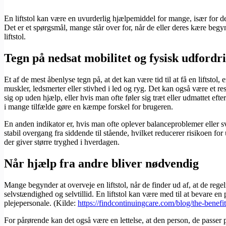
En liftstol kan være en uvurderlig hjælpemiddel for mange, især for dem,
Det er et spørgsmål, mange står over for, når de eller deres kære begyn
liftstol.
Tegn på nedsat mobilitet og fysisk udfordr
Et af de mest åbenlyse tegn på, at det kan være tid til at få en liftst
muskler, ledsmerter eller stivhed i led og ryg. Det kan også være et r
sig op uden hjælp, eller hvis man ofte føler sig træt eller udmattet eft
i mange tilfælde gøre en kæmpe forskel for brugeren.
En anden indikator er, hvis man ofte oplever balanceproblemer eller sv
stabil overgang fra siddende til stående, hvilket reducerer risikoen for
der giver større tryghed i hverdagen.
Når hjælp fra andre bliver nødvendig
Mange begynder at overveje en liftstol, når de finder ud af, at de rege
selvstændighed og selvtillid. En liftstol kan være med til at bevare en
plejepersonale. (Kilde:
https://findcontinuingcare.com/blog/the-benefits
For pårørende kan det også være en lettelse, at den person, de passer p