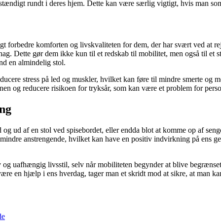
stændigt rundt i deres hjem. Dette kan være særlig vigtigt, hvis man som 
t forbedre komforten og livskvaliteten for dem, der har svært ved at rej
. Dette gør dem ikke kun til et redskab til mobilitet, men også til et s
nd en almindelig stol.
reducere stress på led og muskler, hvilket kan føre til mindre smerte o
tionen og reducere risikoen for tryksår, som kan være et problem for per
ing
og ud af en stol ved spisebordet, eller endda blot at komme op af sengen 
e og mindre anstrengende, hvilket kan have en positiv indvirkning på ens
 og uafhængig livsstil, selv når mobiliteten begynder at blive begrænset
nne være en hjælp i ens hverdag, tager man et skridt mod at sikre, at man
de