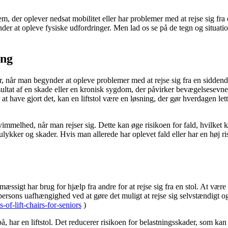
 der oplever nedsat mobilitet eller har problemer med at rejse sig fra en
der at opleve fysiske udfordringer. Men lad os se på de tegn og situation
ing
ol, er, når man begynder at opleve problemer med at rejse sig fra en sidd
esultat af en skade eller en kronisk sygdom, der påvirker bevægelsesevn
er at have gjort det, kan en liftstol være en løsning, der gør hverdagen 
immelhed, når man rejser sig. Dette kan øge risikoen for fald, hvilket k
 ulykker og skader. Hvis man allerede har oplevet fald eller har en høj ri
lmæssigt har brug for hjælp fra andre for at rejse sig fra en stol. At v
 persons uafhængighed ved at gøre det muligt at rejse sig selvstændigt og
-of-lift-chairs-for-seniors
)
å, har en liftstol. Det reducerer risikoen for belastningsskader, som kan