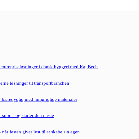
lentrepriseløsninger i dansk byggeri med Kaj Bech
erne løsninger til transportbranchen
 bæredygtig med miljørigtige materialer
r spor – og starter den næste
– når festen giver lyst til at skabe sin egen