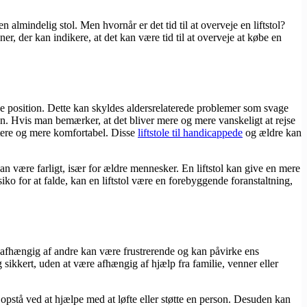
 almindelig stol. Men hvornår er det tid til at overveje en liftstol?
er, der kan indikere, at det kan være tid til at overveje at købe en
ende position. Dette kan skyldes aldersrelaterede problemer som svage
en. Hvis man bemærker, at det bliver mere og mere vanskeligt at rejse
lettere og mere komfortabel. Disse
liftstole til handicappede
og ældre kan
an være farligt, især for ældre mennesker. En liftstol kan give en mere
siko for at falde, kan en liftstol være en forebyggende foranstaltning,
ære afhængig af andre kan være frustrerende og kan påvirke ens
 sikkert, uden at være afhængig af hjælp fra familie, venner eller
 opstå ved at hjælpe med at løfte eller støtte en person. Desuden kan