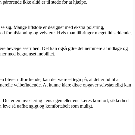
pårørende ikke altid er til stede for at hjælpe.
se sig. Mange liftstole er designet med ekstra polstring,
ted for afslapning og velvære. Hvis man tilbringer meget tid siddende,
g mere bevægelsesfrihed. Det kan også gøre det nemmere at indtage og
soner med begrænset mobilitet.
bliver udfordrende, kan det være et tegn på, at det er tid til at
 generelle velbefindende. At kunne klare disse opgaver selvstændigt kan
. Det er en investering i ens egen eller ens kæres komfort, sikkerhed
 kan leve så uafhængigt og komfortabelt som muligt.