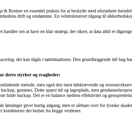
kup & Restore en essentiel praksis for at beskytte mod uforudsete hændels
omhedens drift og omdømme. En velstruktureret tilgang til sikkerhedsk
ndler om at have en klar strategi, der sikrer, at data altid er tilgængel
ering, der kan tilgås i nødsituationer. Den grundlæggende idé bag back
ar deres styrker og svagheder:
t omfattende metode, men også den mest tidskrævende og ressourcekræ
e backup, gemmes. Dette sparer tid og lagerplads, men gendannelsesproc
te fulde backup. Det er en balance mellem effektivitet og genoprettels
e løsninger giver hurtig adgang, men er sårbare over for fysiske skade
mer kombinerer det bedste fra begge verdener.