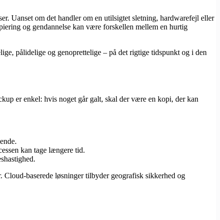
er. Uanset om det handler om en utilsigtet sletning, hardwarefejl eller
opiering og gendannelse kan være forskellen mellem en hurtig
ige, pålidelige og genoprettelige – på det rigtige tidspunkt og i den
up er enkel: hvis noget går galt, skal der være en kopi, der kan
vende.
essen kan tage længere tid.
eshastighed.
r. Cloud-baserede løsninger tilbyder geografisk sikkerhed og