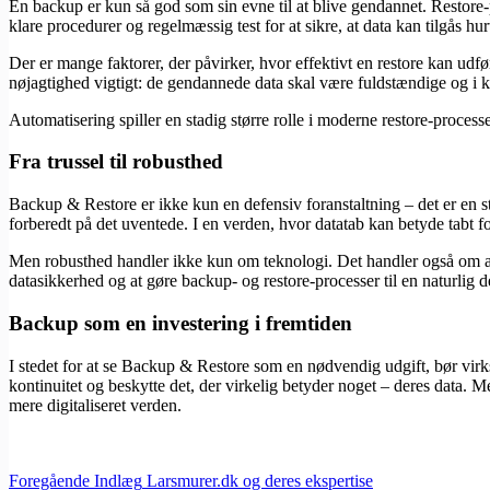
En backup er kun så god som sin evne til at blive gendannet. Restore-pr
klare procedurer og regelmæssig test for at sikre, at data kan tilgås hur
Der er mange faktorer, der påvirker, hvor effektivt en restore kan udf
nøjagtighed vigtigt: de gendannede data skal være fuldstændige og i ko
Automatisering spiller en stadig større rolle i moderne restore-proces
Fra trussel til robusthed
Backup & Restore er ikke kun en defensiv foranstaltning – det er en st
forberedt på det uventede. I en verden, hvor datatab kan betyde tabt f
Men robusthed handler ikke kun om teknologi. Det handler også om at s
datasikkerhed og at gøre backup- og restore-processer til en naturlig de
Backup som en investering i fremtiden
I stedet for at se Backup & Restore som en nødvendig udgift, bør virks
kontinuitet og beskytte det, der virkelig betyder noget – deres data. 
mere digitaliseret verden.
Foregående
Indlæg
Larsmurer.dk og deres ekspertise