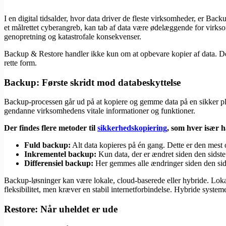
I en digital tidsalder, hvor data driver de fleste virksomheder, er Bac
et målrettet cyberangreb, kan tab af data være ødelæggende for virks
genopretning og katastrofale konsekvenser.
Backup & Restore handler ikke kun om at opbevare kopier af data. Det ha
rette form.
Backup: Første skridt mod databeskyttelse
Backup-processen går ud på at kopiere og gemme data på en sikker plac
gendanne virksomhedens vitale informationer og funktioner.
Der findes flere metoder til
sikkerhedskopiering
, som hver især h
Fuld backup:
Alt data kopieres på én gang. Dette er den mes
Inkrementel backup:
Kun data, der er ændret siden den sidst
Differensiel backup:
Her gemmes alle ændringer siden den sids
Backup-løsninger kan være lokale, cloud-baserede eller hybride. Lokal
fleksibilitet, men kræver en stabil internetforbindelse. Hybride syste
Restore: Når uheldet er ude