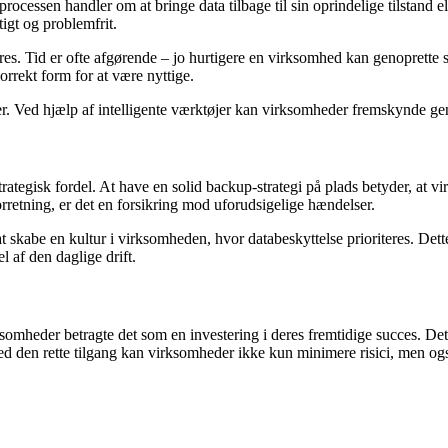
ocessen handler om at bringe data tilbage til sin oprindelige tilstand el
tigt og problemfrit.
øres. Tid er ofte afgørende – jo hurtigere en virksomhed kan genoprette 
rrekt form for at være nyttige.
ser. Ved hjælp af intelligente værktøjer kan virksomheder fremskynde ge
rategisk fordel. At have en solid backup-strategi på plads betyder, at v
orretning, er det en forsikring mod uforudsigelige hændelser.
kabe en kultur i virksomheden, hvor databeskyttelse prioriteres. Dette
l af den daglige drift.
omheder betragte det som en investering i deres fremtidige succes. Det 
Med den rette tilgang kan virksomheder ikke kun minimere risici, men ogs